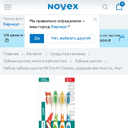
0
Город доставки
Способ доставки
Мы правильно определили —
Барнаул
Доставка
ваш город
Барнаул
?
1/4 цены и покупки ваши с Подели
Можно оплатить по частям
Да
Нет, выбрать другой
от 700 ₽ до 15,000 ₽
ⓘ
Главная
Каталог
Средства гигиены
Зубные щетки, нити и зубочистки
Зубные щетки
Набор зубных щеток Mr.Tooth Classic, средняя жесткость, 4шт