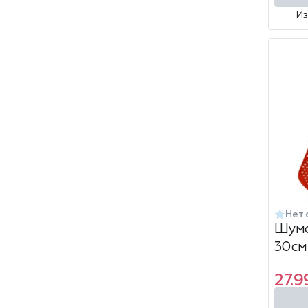
И
Нет 
Шумо
30см
27.9