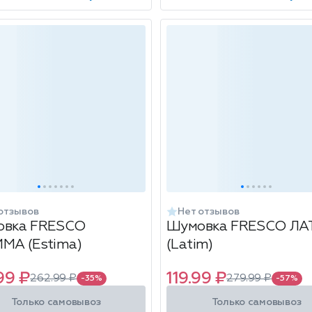
отзывов
Нет отзывов
овка FRESCO
Шумовка FRESCO Л
МА (Estima)
(Latim)
99 ₽
119.99 ₽
262.99 ₽
279.99 ₽
-35%
-57%
Только самовывоз
Только самовывоз