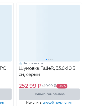
Нет отзывов
РС
Шумовка TalleR, 33.6х10.5
см, серый
252.99 ₽
419.99 ₽
-40%
Только самовывоз
ния
Изменить
способ получения