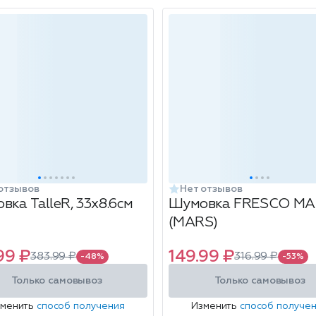
отзывов
Нет отзывов
вка TalleR, 33х8.6см
Шумовка FRESCO МА
(MARS)
99 ₽
149.99 ₽
383.99 ₽
316.99 ₽
-48%
-53%
Только самовывоз
Только самовывоз
зменить
способ получения
Изменить
способ получе