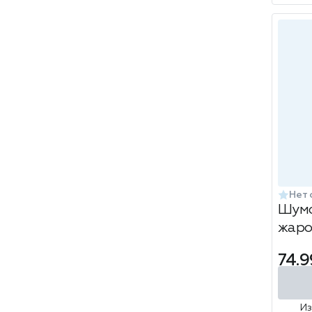
Нет 
Шумо
жаро
32см
74.9
И