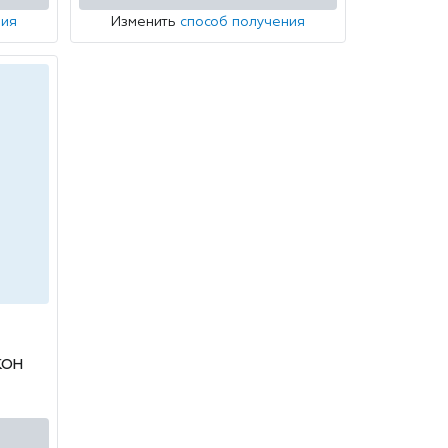
ния
Изменить
способ получения
кон