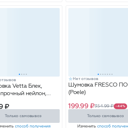
Нет отзывов
отзывов
Шумовка FRESCO П
вка Vetta Блек,
(Poele)
прочный нейлон,
199.99 ₽
9 ₽
354.99 ₽
-44%
Только самовывоз
Только самовывоз
зменить
способ получения
Изменить
способ получе