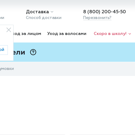
Доставка
8 (800) 200-45-50
ии
Способ доставки
Перезвонить?
ка
Уход за лицом
Уход за волосами
Скоро в школу!
ой
 Подели
ⓘ
умовки