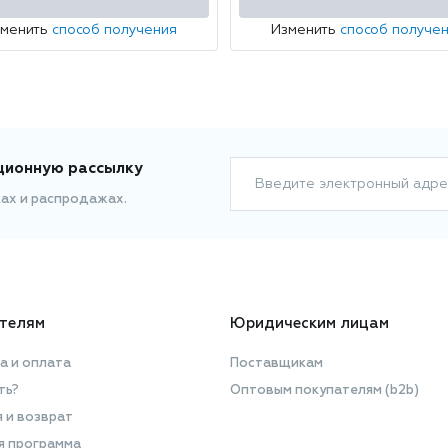
зменить
способ получения
Изменить
способ получе
ционную рассылку
Введите электронный адре
ках и распродажах.
телям
Юридическим лицам
а и оплата
Поставщикам
ть?
Оптовым покупателям (b2b)
я и возврат
я программа