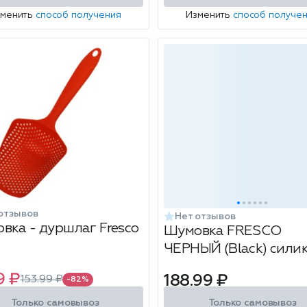
зменить
способ получения
Изменить
способ получе
отзывов
Нет отзывов
вка - дуршлаг Fresco
Шумовка FRESCO
ЧЕРНЫЙ (Black) сили
9 ₽
188.99 ₽
153.99 ₽
-82%
Только самовывоз
Только самовывоз