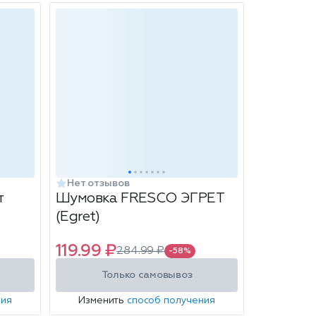
Нет отзывов
т
Шумовка FRESCO ЭГРЕТ
(Egret)
119.99 ₽
284.99 ₽
-58%
Только самовывоз
ния
Изменить
способ получения