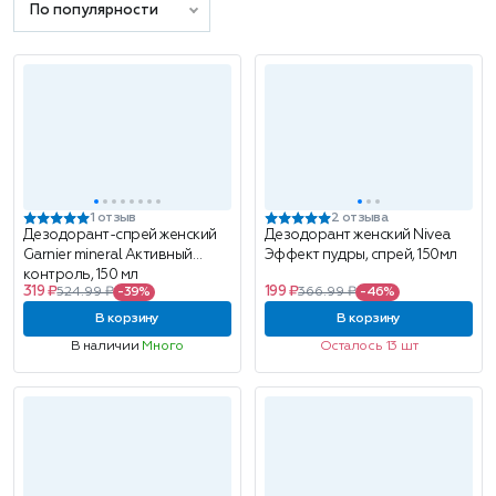
По популярности
1 отзыв
2 отзыва
Дезодорант-спрей женский
Дезодорант женский Nivea
Garnier mineral Активный
Эффект пудры, спрей, 150мл
контроль, 150 мл
319 ₽
199 ₽
524.99 ₽
-39%
366.99 ₽
-46%
В корзину
В корзину
В наличии
Много
Осталось 13 шт