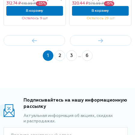
312.74 ₽
320.44 ₽
416.99 ₽
-25%
376.99 ₽
-15%
аэрозоль, 150мл
В корзину
В корзину
Осталось 9 шт
Осталось 29 шт
1
2
3
...
6
Подписывайтесь на нашу информационную
рассылку
Актуальная информация об акциях, скидках
и распродажах.