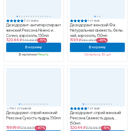
3 отзыва
1 отзыв
Дезодорант-антиперспирант
Дезодорант женский Фа
женский Рексона Нежно и
Натуральная свежесть, белый
Сочно, аэрозоль, 150мл
чай, аэрозоль, 150мл
320.44 ₽
159.9 ₽
376.99 ₽
-15%
292.99 ₽
-45%
В корзину
В корзину
В наличии
Много
Осталось 10 шт
Нет отзывов
1 отзыв
Дезодорант-спрей женский
Дезодорант-спрей женский
Рексона Сухость пудры, 150мл
Рексона Свежесть душа,
150мл
199.99 ₽
320.44 ₽
376.99 ₽
-47%
376.99 ₽
-15%