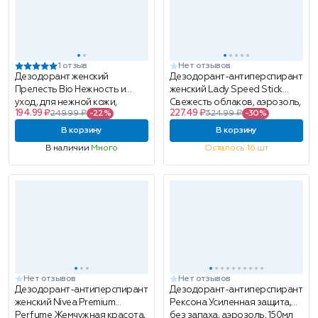
1 отзыв
Нет отзывов
Дезодорант женский
Дезодорант-антиперспирант
Прелесть Bio Нежность и
женский Lady Speed Stick
уход, для нежной кожи,
Свежесть облаков, аэрозоль,
194.99 ₽
227.49 ₽
249.99 ₽
-22%
324.99 ₽
-30%
аэрозоль, 150мл
150мл
В корзину
В корзину
В наличии
Много
Осталось 16 шт
Нет отзывов
Нет отзывов
Дезодорант-антиперспирант
Дезодорант-антиперспирант
женский Nivea Premium
Рексона Усиленная защита,
Perfume Жемчужная красота,
без запаха, аэрозоль, 150мл