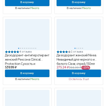
В корзину
В корзину
В наличии
Много
В наличии
Много
4 отзыва
2 отзыва
Дезодорант-антиперспирант
Дезодорант женский Nivea
женский Рексона Clinical
Невидимый для черного и
Protection Сухость и
белого Clear, спрей, 150мл
539.99 ₽
275.24 ₽
366.99 ₽
-25%
уверенность, аэрозоль, 150мл
В корзину
В корзину
В наличии
Много
Осталось 9 шт