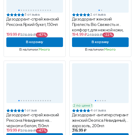
3 отзыва
2 отзыва
Дезодорант-спрей женский
Дезодорант женский
Рексона Яркий букет, 150мл
Прелесть Bio Свежесть и
комфорт, для нежной кожи,
199.99 ₽
194.99 ₽
376.99 ₽
-47%
249.99 ₽
-22%
аэрозоль, 150мл
В корзину
В корзину
В наличии
Много
В наличии
Много
2 по цене 1
1 отзыв
4 отзыва
Дезодорант-спрей женский
Дезодорант-антиперспирант
Рексона Невидимая на
женский Deonica Невидимый,
черном и белом, 150мл
аэрозоль, 200мл
199.99 ₽
316.99 ₽
376.99 ₽
-47%