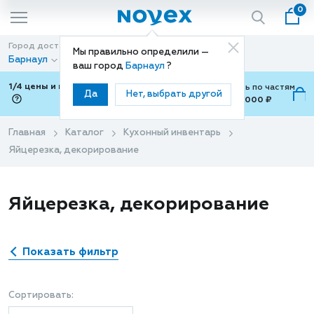
0
Город доставки
Способ доставки
Мы правильно определили —
Барнаул
Доставка
ваш город
Барнаул
?
1/4 цены и покупки ваши с Подели
Можно оплатить по частям
Да
Нет, выбрать другой
от 700 ₽ до 15,000 ₽
ⓘ
Главная
Каталог
Кухонный инвентарь
Яйцерезка, декорирование
Яйцерезка, декорирование
Показать фильтр
Сортировать: