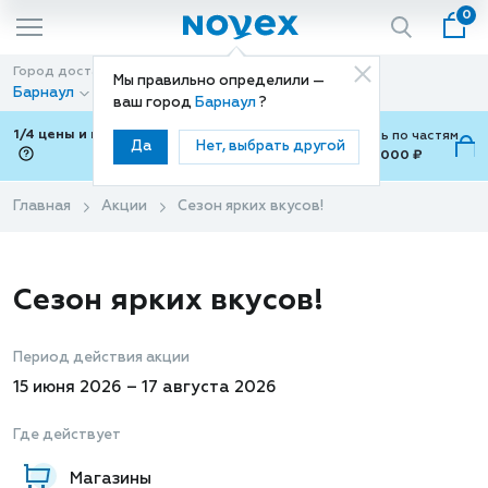
0
Город доставки
Способ доставки
Мы правильно определили —
Барнаул
Доставка
ваш город
Барнаул
?
1/4 цены и покупки ваши с Подели
Можно оплатить по частям
Да
Нет, выбрать другой
от 700 ₽ до 15,000 ₽
ⓘ
Главная
Акции
Сезон ярких вкусов!
Сезон ярких вкусов!
Период действия акции
15 июня 2026 – 17 августа 2026
Где действует
Магазины