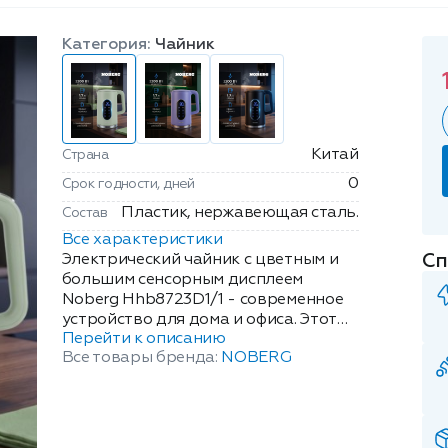
Категория:
Чайник
Китай
Страна
0
Срок годности, дней
Пластик, нержавеющая сталь.
Состав
Все характеристики
Сп
Электрический чайник с цветным и
большим сенсорным дисплеем
Noberg Hhb8723D1/1 - современное
устройство для дома и офиса. Этот
Перейти к описанию
прибор объединяет стильный
Все товары бренда:
NOBERG
дизайн и инновационную
функциональность, что делает его
незаменимым помощником на кухне.
Двойной корпус - термос, позволяет
долго сохранять температуру и в