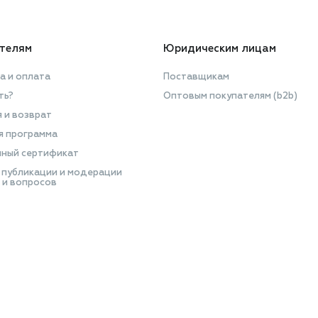
телям
Юридическим лицам
а и оплата
Поставщикам
ть?
Оптовым покупателям (b2b)
я и возврат
я программа
ный сертификат
 публикации и модерации
 и вопросов