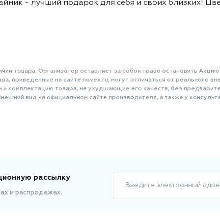
даже для людей старшего возраста
айник - лучший подарок для себя и своих близких! Цв
или тех, кто не привык к
современной технике. Такой чайник -
лучший подарок для себя и своих
близких! Цвет: оливковый.
Мощность: 2200 Вт. Объем: 1,7 л.
ичии товара. Организатор оставляет за собой право остановить Акцию
а, приведенные на сайте novex.ru, могут отличаться от реального вне
и и комплектацию товара, не ухудшающие его качеств, без предварит
нешний вид на официальном сайте производителя, а также у консульта
ционную рассылку
Введите электронный адре
ках и распродажах.