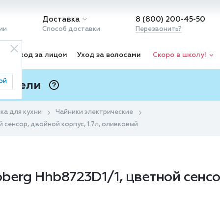
Доставка
8 (800) 200-45-50
ии
Способ доставки
Перезвонить?
ка
Уход за лицом
Уход за волосами
Скоро в школу!
ой
 Подели
ⓘ
ка для кухни
Чайники электрические
 сенсор, двойной корпус, 1.7л, оливковый
erg Hhb8723D1/1, цветной сенсор