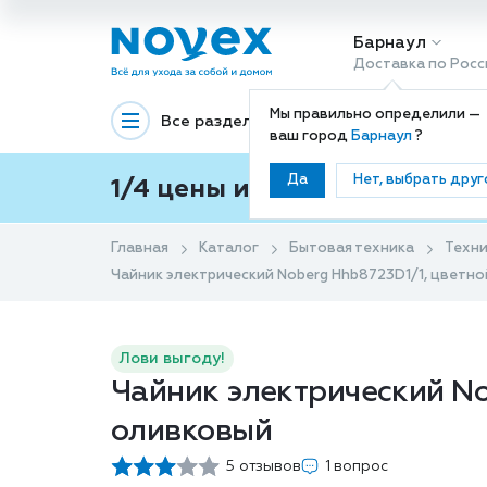
Барнаул
Доставка по Росс
Мы правильно определили —
Все разделы
Декоративная космети
ваш город
Барнаул
?
Да
Нет, выбрать друг
1/4 цены и покупки ваши с
Главная
Каталог
Бытовая техника
Техни
Чайник электрический Noberg Hhb8723D1/1, цветной
Лови выгоду!
Чайник электрический Nob
оливковый
5 отзывов
1 вопрос