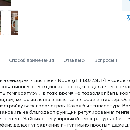
тоже время не позволяет быть
корпусу чайника экстремально
горячим. Чайник отличается
элегантным внешним видом,
который легко впишется в любой
интерьер. Оснащен удобным
сенсорным дисплеем, который
позволяет производить тонкую
настройку всех параметров. Какая
бы температура Вам ни
Способ применения
Отзывы 5
Вопросы 1
понадобилась для приготовления
различных напитков, Вы сможете
легко установить её благодаря
функции регулирования
им сенсорным дисплеем Noberg Hhb8723D1/1 - совреме
температуры. Это позволяет
нновационную функциональность, что делает его нез
готовить любые виды чая и кофе
ять температуру и в тоже время не позволяет быть кор
точно так, как того требует рецепт.
видом, который легко впишется в любой интерьер. Ос
Чайник с регулировкой температуры
настройку всех параметров. Какая бы температура Ва
обеспечивает возможность точного
становить её благодаря функции регулирования темпе
контроля за процессом нагрева
бует рецепт. Чайник с регулировкой температуры обесп
воды. Понятный интерфейс делает
фейс делает управление интуитивно простым даже дл
управление интуитивно простым