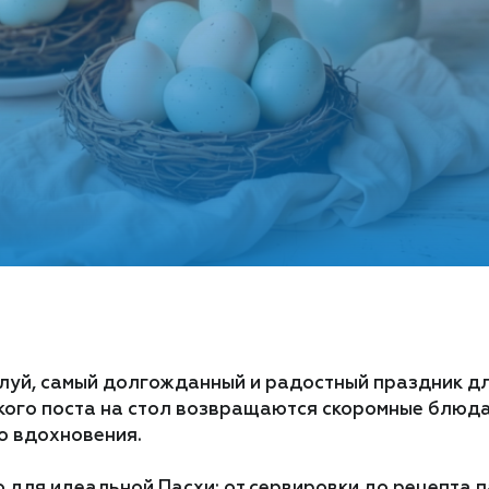
уй, самый долгожданный и радостный праздник дл
икого поста на стол возвращаются скоромные блюда
го вдохновения.
но для идеальной Пасхи: от сервировки до рецепта