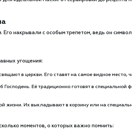
ла
 Его накрывали с особым трепетом, ведь он символи
лавных угощения:
ящают в церкви. Его ставят на самое видное место, ча
б Господень. Её традиционно готовят в специальной 
й жизни. Их выкладывают в корзину или на специальн
есколько моментов, о которых важно помнить: