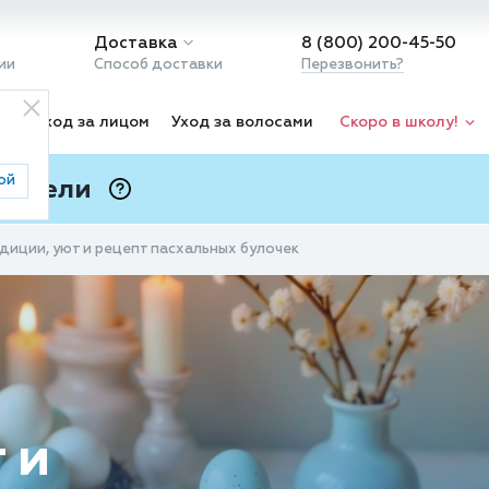
Доставка
8 (800) 200-45-50
ии
Способ доставки
Перезвонить?
ка
Уход за лицом
Уход за волосами
Скоро в школу!
ой
 Подели
ⓘ
диции, уют и рецепт пасхальных булочек
 и