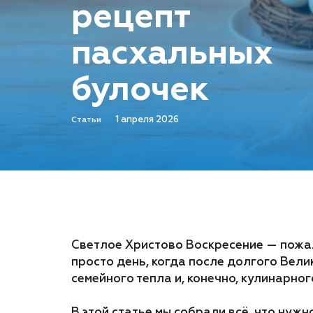
рецепт
пасхальных
булочек
1 апреля 2026
Статьи
Светлое Христово Воскресение — пожал
просто день, когда после долгого Вел
семейного тепла и, конечно, кулинарно
В этой статье мы собрали всё, что нуж