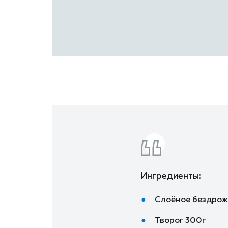
Ингредиенты:
Слоёное бездрож
Творог 300г