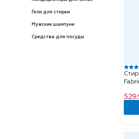
Гели для стирки
Мужские шампуни
Средства для посуды
Стир
Fabri
всех 
529.
стиро