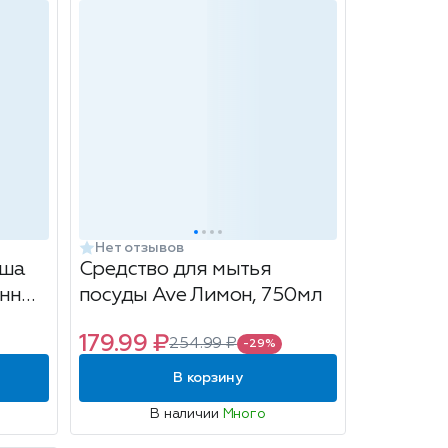
Нет отзывов
уша
Средство для мытья
енный
посуды Ave Лимон, 750мл
179.99 ₽
254.99 ₽
-29%
В корзину
В наличии
Много