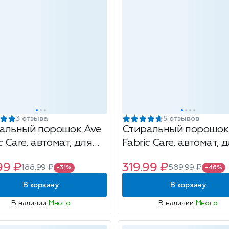
3 отзыва
5 отзывов
альный порошок Ave
Стиральный порошок
c Care, автомат, для
Fabric Care, автомат, 
видов тканей, 5
всех видов тканей, 18
99 ₽
319.99 ₽
188.99 ₽
589.99 ₽
ок, 450г
стирок, 1.5кг
-31%
-46%
В корзину
В корзину
В наличии
Много
В наличии
Много