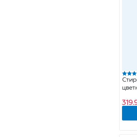
Стир
цвет
1.5кг
319.