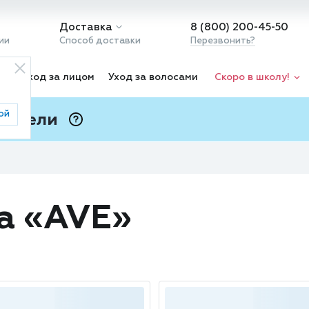
Доставка
8 (800) 200-45-50
ии
Способ доставки
Перезвонить?
ка
Уход за лицом
Уход за волосами
Скоро в школу!
ой
 Подели
ⓘ
а «AVE»