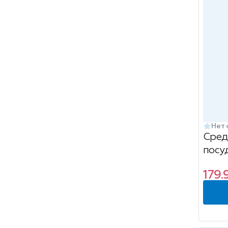
Нет 
Сред
посу
179.