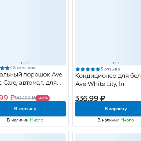
48 отзывов
3 отзыва
альный порошок Ave
Кондиционер для бел
c Care, автомат, для
Ave White Lily, 1л
видов тканей, 37
99 ₽
336.99 ₽
907.99 ₽
к, 3кг
-42%
В корзину
В корзину
В наличии
Много
В наличии
Много