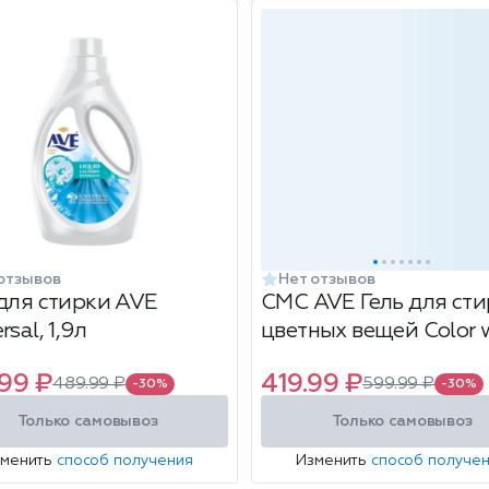
отзывов
Нет отзывов
 для стирки AVE
СМС AVE Гель для ст
rsal, 1,9л
цветных вещей Color 
1900мл
99 ₽
419.99 ₽
489.99 ₽
599.99 ₽
-30%
-30%
Только самовывоз
Только самовывоз
зменить
способ получения
Изменить
способ получе