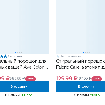
3 отзыва
Нет отзывов
альный порошок для
Стиральный порошок
ных вещей Ave Color,
Fabric Care, автомат, 
цветных вещей, 450г
99 ₽
129.99 ₽
589.99 ₽
197.99 ₽
-46%
-34%
В корзину
В корзину
В наличии
Много
В наличии
Много