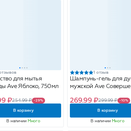
отзывов
1 отзыв
ство для мытья
Шампунь-гель для д
ды Ave Яблоко, 750мл
мужской Ave Соверш
комфорт 2 в 1, 400мл
99 ₽
269.99 ₽
254.99 ₽
299.99 ₽
-29%
-10%
В корзину
В корзину
В наличии
Много
В наличии
Много