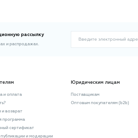
ционную рассылку
Введите электронный адре
ках и распродажах.
телям
Юридическим лицам
а и оплата
Поставщикам
ть?
Оптовым покупателям (b2b)
я и возврат
я программа
ный сертификат
 публикации и модерации