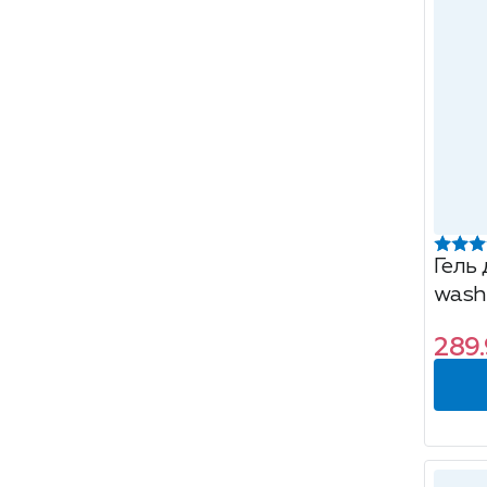
Гель 
wash
10 ст
289.