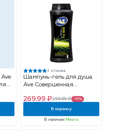
2 отзыва
 Ave
Шампунь-гель для душа
для
Ave Совершенная
свежесть, мужской, 2 в 1,
269.99 ₽
299.99 ₽
400мл
-10%
В корзину
В наличии
Много