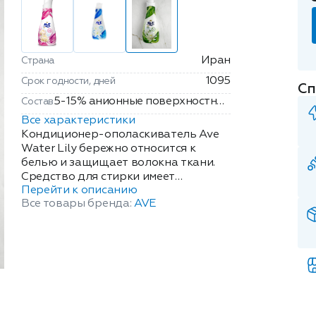
Иран
Страна
1095
Срок годности, дней
Сп
5-15% анионные поверхностно-
Состав
активные вещества, менее 5%:
Все характеристики
неионогенные поверхностно-
Кондиционер-ополаскиватель Ave
активные вещества,
Water Lily бережно относится к
белью и защищает волокна ткани.
ароматизирующие добавки,
Средство для стирки имеет
консерванты, красители.
Перейти к описанию
приятный натуральный аромат,
Все товары бренда:
AVE
смягчает белье, делая его более
приятным на ощупь. Кондиционер
Ave обладает антистатическим
эффектом, а также удаляет остатки
средств для стирки при полоскании.
Ополаскиватель не остается на
одежде, облегчает глажение.
Оставляет за собой нежный аромат