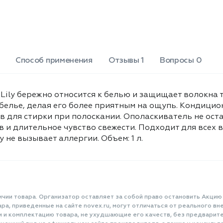
цветов и длительное чувство
свежести. Подходит для всех видов
тканей: белых, цветных, чёрных и
тёмных. Не содержит хлороформа,
поэтому не вызывает аллергии.
Объем: 1 л.
Способ применения
Отзывы 1
Вопросы 0
ily бережно относится к белью и защищает волокна т
белье, делая его более приятным на ощупь. Кондицио
тв для стирки при полоскании. Ополаскиватель не оста
 и длительное чувство свежести. Подходит для всех в
 не вызывает аллергии. Объем: 1 л.
ичии товара. Организатор оставляет за собой право остановить Акцию
а, приведенные на сайте novex.ru, могут отличаться от реального вне
и и комплектацию товара, не ухудшающие его качеств, без предварит