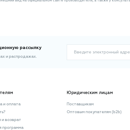
нешний вид на официальном сайте производителя, а также у консульта
ционную рассылку
Введите электронный адре
ках и распродажах.
телям
Юридическим лицам
а и оплата
Поставщикам
ть?
Оптовым покупателям (b2b)
я и возврат
я программа