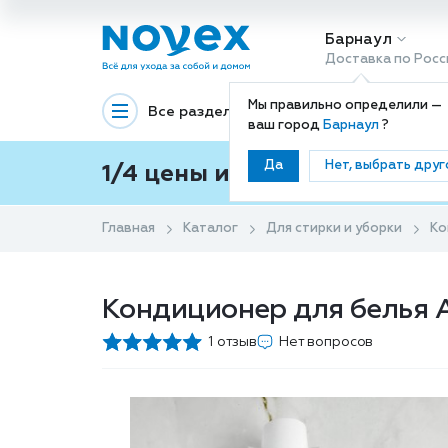
Барнаул
Доставка по Росс
Мы правильно определили —
Все разделы
Декоративная космети
ваш город
Барнаул
?
Да
Нет, выбрать друг
1/4 цены и покупки ваши с
Главная
Каталог
Для стирки и уборки
Ко
Кондиционер для белья Av
1 отзыв
Нет вопросов