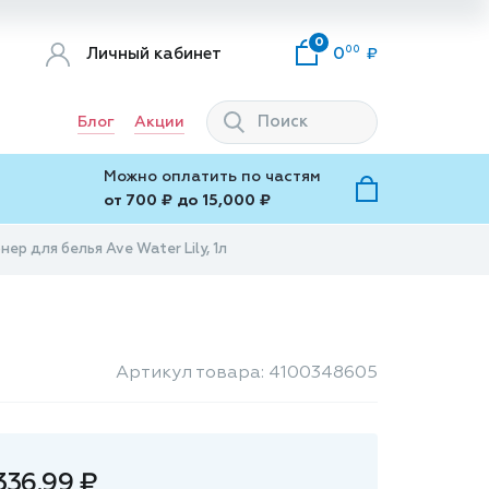
0
00
Личный кабинет
0
Блог
Акции
Можно оплатить по частям
от 700 ₽ до 15,000 ₽
ер для белья Ave Water Lily, 1л
Артикул товара: 4100348605
336.99 ₽