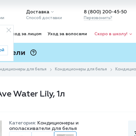
Доставка
8 (800) 200-45-50
ии
Способ доставки
Перезвонить?
ка
Уход за лицом
Уход за волосами
Скоро в школу!
ой
 Подели
ⓘ
ндиционеры для белья
Кондиционеры для белья
Кондицион
e Water Lily, 1л
Категория:
Кондиционеры и
ополаскиватели для белья