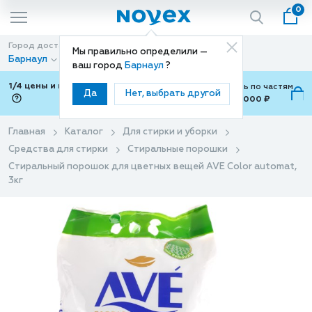
0
Город доставки
Способ доставки
Мы правильно определили —
Барнаул
Доставка
ваш город
Барнаул
?
1/4 цены и покупки ваши с Подели
Можно оплатить по частям
Да
Нет, выбрать другой
от 700 ₽ до 15,000 ₽
ⓘ
Главная
Каталог
Для стирки и уборки
Средства для стирки
Стиральные порошки
Стиральный порошок для цветных вещей AVE Color automat,
3кг