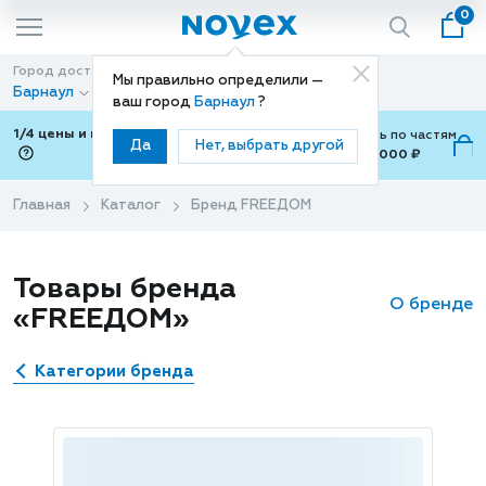
0
Город доставки
Способ доставки
Мы правильно определили —
Барнаул
Доставка
ваш город
Барнаул
?
1/4 цены и покупки ваши с Подели
Можно оплатить по частям
Да
Нет, выбрать другой
от 700 ₽ до 15,000 ₽
ⓘ
Главная
Каталог
Бренд FREEДОМ
Товары бренда
О бренде
«FREEДОМ»
Категории бренда