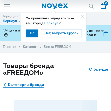
0
Город доставки
Способ доставки
Мы правильно определили —
Барнаул
Доставка
ваш город
Барнаул
?
1/4 цены и покупки ваши с Подели
Можно оплатить по частям
Да
Нет, выбрать другой
от 700 ₽ до 15,000 ₽
ⓘ
Главная
Каталог
Бренд FREEДОМ
Товары бренда
О бренде
«FREEДОМ»
Категории бренда