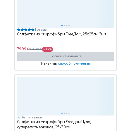
1 отзыв
Салфетки из микрофибры FreeДом, 25х25см, 3шт
79.99 ₽
119.99 ₽
-33%
Только самовывоз
Изменить
способ получения
Нет отзывов
Салфетка из микрофибры Freeдом Чудо,
супервпитывающая, 25х30см