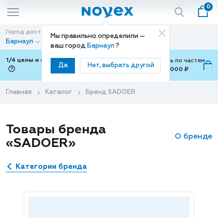
0
Город доставки
Способ доставки
Мы правильно определили —
Барнаул
Доставка
ваш город
Барнаул
?
1/4 цены и покупки ваши с Подели
Можно оплатить по частям
Да
Нет, выбрать другой
от 700 ₽ до 15,000 ₽
ⓘ
Главная
Каталог
Бренд SADOER
Товары бренда
О бренде
«SADOER»
Категории бренда