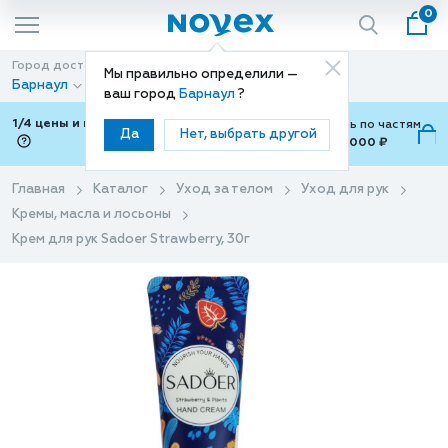
0
Город доставки
Способ доставки
Мы правильно определили —
Барнаул
Доставка
ваш город
Барнаул
?
1/4 цены и покупки ваши с Подели
Можно оплатить по частям
Да
Нет, выбрать другой
от 700 ₽ до 15,000 ₽
ⓘ
Главная
Каталог
Уход за телом
Уход для рук
Кремы, масла и лосьоны
Крем для рук Sadoer Strawberry, 30г