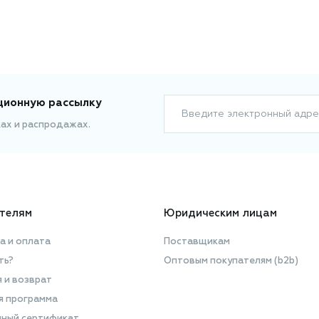
ционную рассылку
Введите электронный адре
ках и распродажах.
телям
Юридическим лицам
а и оплата
Поставщикам
ть?
Оптовым покупателям (b2b)
я и возврат
я программа
ный сертификат