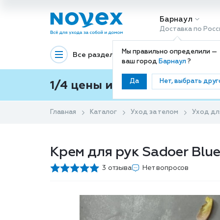
Барнаул
Доставка по Росс
Мы правильно определили —
Все разделы
Декоративная космети
ваш город
Барнаул
?
Да
Нет, выбрать друг
1/4 цены и покупки ваши с
Главная
Каталог
Уход за телом
Уход дл
Крем для рук Sadoer Blue
3 отзыва
Нет вопросов