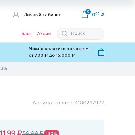
0
00
Личный кабинет
0
Блог
Акции
Можно оплатить по частям
от 700 ₽ до 15,000 ₽
 30г
Артикул товара: 4100297922
41.99 ₽
59.99 ₽
-30%