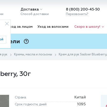
Доставка
8 (800) 200-45-50
ии
Способ доставки
Перезвонить?
ка
Уход за лицом
Уход за волосами
Скоро в школу!
ой
 Подели
ⓘ
я рук
Кремы, масла и лосьоны
Крем для рук Sadoer Blueberry,
berry, 30г
Китай
Страна
1095
Срок годности, дней