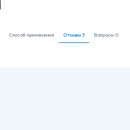
слои эпидермиса, обеспечивая
длительное увлажнение и защиту.
Масса: 30 г.
Способ применения
Отзывы 3
Вопросы 0