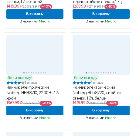
стенки, 1.7л, черный
термостойкое стекло, 1.7л,
1419.99 ₽
1269.99 ₽
2369.99 ₽
-40%
2119.99 ₽
-40%
бело-серый
В корзину
В корзину
В наличии
Много
В наличии
Много
Лови выгоду!
Лови выгоду!
1 отзыв
1 отзыв
Чайник электрический
Чайник электрический
Noberg HHB8710, 2200Вт, 1.7л,
Noberg Hhb8720, двойные
хром
стенки, 1.7л, белый
1367.99 ₽
1419.99 ₽
2279.99 ₽
-40%
2369.99 ₽
-40%
В корзину
В корзину
В наличии
Много
В наличии
Много