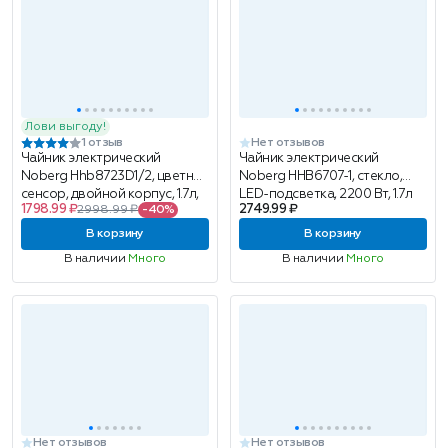
Лови выгоду!
1 отзыв
Нет отзывов
Чайник электрический
Чайник электрический
Noberg Hhb8723D1/2, цветной
Noberg HHB6707-1, стекло,
сенсор, двойной корпус, 1.7л,
LED-подсветка, 2200 Вт, 1.7л
1798.99 ₽
2749.99 ₽
2998.99 ₽
-40%
сиреневый
В корзину
В корзину
В наличии
Много
В наличии
Много
Нет отзывов
Нет отзывов