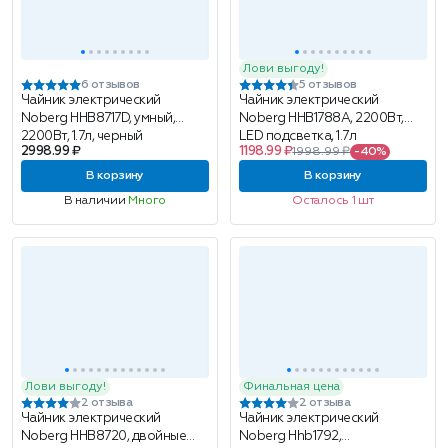
Лови выгоду!
6 отзывов
5 отзывов
Чайник электрический
Чайник электрический
Noberg HHB8717D, умный,
Noberg HHB1788A, 2200Вт,
2200Вт, 1.7л, черный
LED подсветка, 1.7л
2998.99 ₽
1198.99 ₽
1998.99 ₽
-40%
В корзину
В корзину
В наличии
Много
Осталось 1 шт
Лови выгоду!
Финальная цена
2 отзыва
2 отзыва
Чайник электрический
Чайник электрический
Noberg HHB8720, двойные
Noberg Hhb1792,