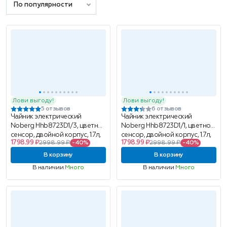
По популярности
Лови выгоду!
Лови выгоду!
5 отзывов
6 отзывов
Чайник электрический
Чайник электрический
Noberg Hhb8723D1/3, цветной
Noberg Hhb8723D1/1, цветной
сенсор, двойной корпус, 1.7л,
сенсор, двойной корпус, 1.7л,
1798.99 ₽
1798.99 ₽
2998.99 ₽
-40%
2998.99 ₽
-40%
черный
оливковый
В корзину
В корзину
В наличии
Много
В наличии
Много