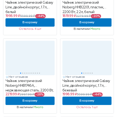
Чайник электрический Galaxy
Чайник электрический
Line, двойной корпус, 1.7 л,
Noberg HHB2201, пластик,
белый
2200 Вт, 2.2л, белый
1998.99 ₽
1819.99 ₽
3599.99 ₽
-44%
2279.99 ₽
-20%
В корзину
В корзину
Осталось 4 шт
В наличии
Много
Нет отзывов
Нет отзывов
Чайник электрический
Чайник электрический Galaxy
Noberg HHB1746A,
Line, двойной корпус, 1.7 л,
нержавеющая сталь, 2200 Вт,
бежевый
2219.99 ₽
1998.99 ₽
2997.99 ₽
-26%
3599.99 ₽
-44%
1.7л
В корзину
В корзину
В наличии
Много
Осталось 1 шт