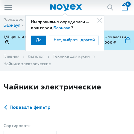
0
Город доставки
Способ доставки
Мы правильно определили —
Барнаул
Доставка
ваш город
Барнаул
?
1/4 цены и покупки ваши с Подели
Можно оплатить по частям
Да
Нет, выбрать другой
от 700 ₽ до 15,000 ₽
ⓘ
Главная
Каталог
Техника для кухни
Чайники электрические
Чайники электрические
Показать фильтр
Сортировать: