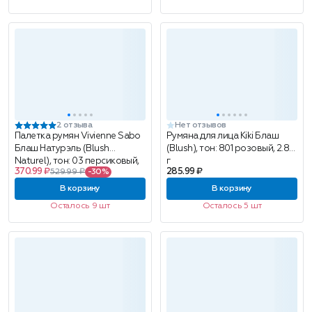
2 отзыва
Нет отзывов
Палетка румян Vivienne Sabo
Румяна для лица Kiki Блаш
Блаш Натурэль (Blush
(Blush), тон: 801 розовый, 2.88
Naturel), тон: 03 персиковый,
г
370.99 ₽
285.99 ₽
529.99 ₽
-30%
6г
В корзину
В корзину
Осталось 9 шт
Осталось 5 шт