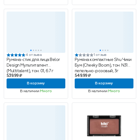
4 отзыва
1 отзыв
Румяна-стик для лица Belor
Румяна компактные Shu Чики
Design Мультиталент
Бум (Cheeky Boom), тон: N31
(Multitalent), тон: 01, 6.7 г
пепельно-розовый, 3г
539.99 ₽
549.99 ₽
В корзину
В корзину
В наличии
Много
В наличии
Много