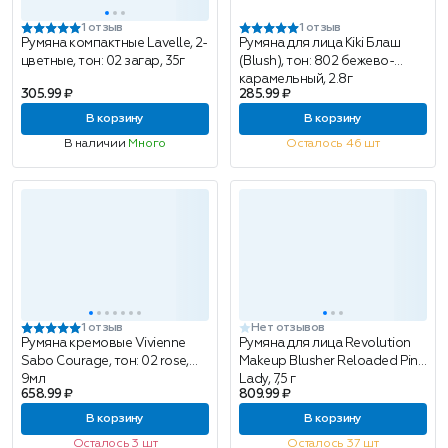
1 отзыв
1 отзыв
Румяна компактные Lavelle, 2-
Румяна для лица Kiki Блаш
цветные, тон: 02 загар, 35г
(Blush), тон: 802 бежево-
карамельный, 2.8г
305.99 ₽
285.99 ₽
В корзину
В корзину
В наличии
Много
Осталось 46 шт
1 отзыв
Нет отзывов
Румяна кремовые Vivienne
Румяна для лица Revolution
Sabo Courage, тон: 02 rose,
Makeup Blusher Reloaded Pink
9мл
Lady, 7,5 г
658.99 ₽
809.99 ₽
В корзину
В корзину
Осталось 3 шт
Осталось 37 шт