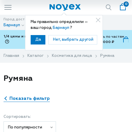
0
Город доставки
Способ доставки
Мы правильно определили —
Барнаул
Доставка
ваш город
Барнаул
?
1/4 цены и покупки ваши с Подели
Можно оплатить по частям
Да
Нет, выбрать другой
от 700 ₽ до 15,000 ₽
ⓘ
Главная
Каталог
Косметика для лица
Румяна
Румяна
Показать фильтр
Сортировать:
По популярности