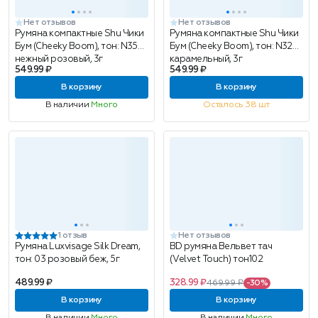
Нет отзывов
Нет отзывов
Румяна компактные Shu Чики
Румяна компактные Shu Чики
Бум (Cheeky Boom), тон: N35
Бум (Cheeky Boom), тон: N32
нежный розовый, 3г
карамельный, 3г
549.99 ₽
549.99 ₽
В корзину
В корзину
В наличии
Много
Осталось 38 шт
1 отзыв
Нет отзывов
Румяна Luxvisage Silk Dream,
BD румяна Вельвет тач
тон: 03 розовый беж, 5г
(Velvet Touch) тон102
489.99 ₽
328.99 ₽
469.99 ₽
-30%
В корзину
В корзину