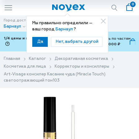
0
Город доставки
Способ доставки
Мы правильно определили —
Барнаул
Доставка
ваш город
Барнаул
?
1/4 цены и покупки ваши с Подели
Можно оплатить по частям
Да
Нет, выбрать другой
от 700 ₽ до 15,000 ₽
ⓘ
Главная
Каталог
Декоративная косметика
Косметика для лица
Корректоры и консиллеры
Art-Visage консилер Касание чуда (Miracle Touch)
светоотражающий тон103