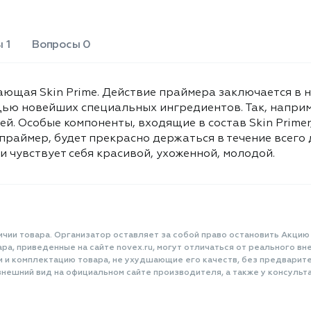
будет прекрасно держаться в
течение всего дня. Благодаря
действию активных масел и
 1
Вопросы 0
экстрактов кожа не только выглядит,
но и чувствует себя красивой,
ухоженной, молодой.
ющая Skin Prime. Действие праймера заключается в 
ью новейших специальных ингредиентов. Так, напри
й. Особые компоненты, входящие в состав Skin Primer
праймер, будет прекрасно держаться в течение всего
 и чувствует себя красивой, ухоженной, молодой.
ичии товара. Организатор оставляет за собой право остановить Акцию
а, приведенные на сайте novex.ru, могут отличаться от реального вне
и и комплектацию товара, не ухудшающие его качеств, без предварит
нешний вид на официальном сайте производителя, а также у консульта