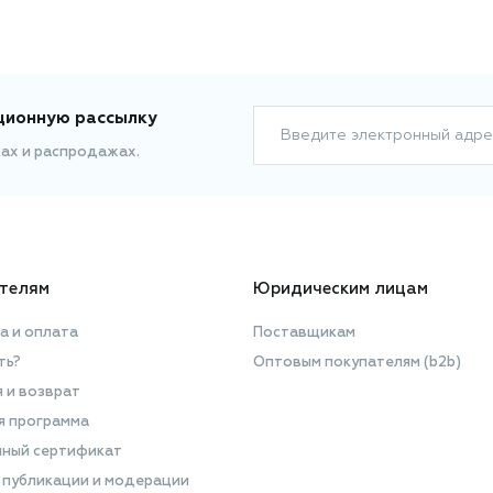
ционную рассылку
Введите электронный адре
ках и распродажах.
телям
Юридическим лицам
а и оплата
Поставщикам
ть?
Оптовым покупателям (b2b)
я и возврат
я программа
ный сертификат
 публикации и модерации