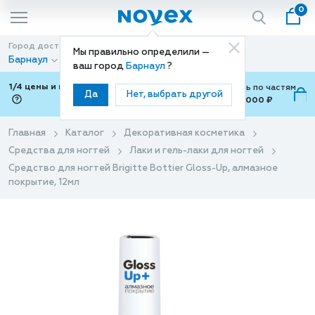
0
Город доставки
Способ доставки
Мы правильно определили —
Барнаул
Доставка
ваш город
Барнаул
?
1/4 цены и покупки ваши с Подели
Можно оплатить по частям
Да
Нет, выбрать другой
от 700 ₽ до 15,000 ₽
ⓘ
Главная
Каталог
Декоративная косметика
Средства для ногтей
Лаки и гель-лаки для ногтей
Средство для ногтей Brigitte Bottier Gloss-Up, алмазное
покрытие, 12мл