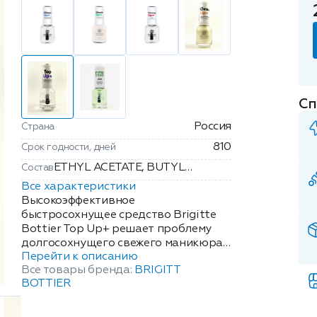
Сп
Россия
Страна
810
Срок годности, дней
ETHYL ACETATE, BUTYL
Состав
ACETATE, CELLULOSE ACETATE
Все характеристики
BUTYRATE, ISOPROPYL
Высокоэффективное
ALCOHOL, ACETYL TRIBUTYL
быстросохнущее средство Brigitte
Bottier Top Up+ решает проблему
CITRATE, ADIPIC
долгосохнущего свежего маникюра.
ACID/NEOPENTYL
Перейти к описанию
Состав косметического средства
GLYCOL/TRIMELLITIC
Все товары бренда:
BRIGITT
формирует на ногтевой пластине
ANHYDRIDE COPOLYMER,
BOTTIER
тонкий силиконовый слой,
ACRYLATES COPOLYMER,
создающий гладкую, ровную
BENZOPHENONE-1,
поверхность на ногтях. Процесс