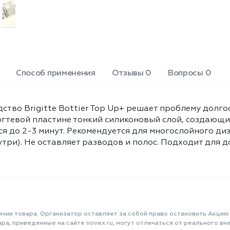
TRIMETHYLPENTANEDIYL
высушивания сокращается до 2-3
DIBENZOATE, N-BUTYL
минут. Рекомендуется для
ALCOHOL, CI 60725.
многослойного дизайна (препарат
проникает внутрь лакового
покрытия и высушивает его
изнутри). Не оставляет разводов и
полос. Подходит для домашнего и
Способ применения
Отзывы 0
Вопросы 0
профессионального применения.
Объем: 12 мл.
тво Brigitte Bottier Top Up+ решает проблему долг
огтевой пластине тонкий силиконовый слой, создающ
я до 2-3 минут. Рекомендуется для многослойного ди
утри). Не оставляет разводов и полос. Подходит для
ичии товара. Организатор оставляет за собой право остановить Акцию
а, приведенные на сайте novex.ru, могут отличаться от реального вне