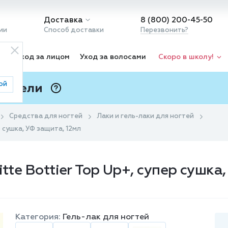
Доставка
8 (800) 200-45-50
ии
Способ доставки
Перезвонить?
ка
Уход за лицом
Уход за волосами
Скоро в школу!
ой
 Подели
ⓘ
Средства для ногтей
Лаки и гель-лаки для ногтей
р сушка, УФ защита, 12мл
tte Bottier Top Up+, супер сушка
Категория:
Гель-лак для ногтей