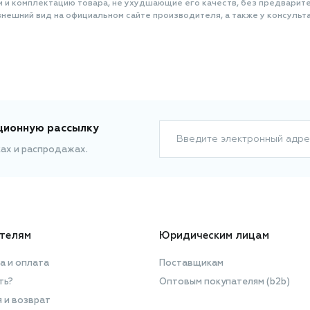
и и комплектацию товара, не ухудшающие его качеств, без предварит
нешний вид на официальном сайте производителя, а также у консульта
ционную рассылку
Введите электронный адре
ках и распродажах.
телям
Юридическим лицам
а и оплата
Поставщикам
ть?
Оптовым покупателям (b2b)
я и возврат