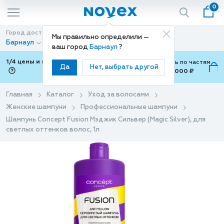
0
Город доставки
Способ доставки
Мы правильно определили —
Барнаул
Доставка
ваш город
Барнаул
?
1/4 цены и покупки ваши с Подели
Можно оплатить по частям
Да
Нет, выбрать другой
от 700 ₽ до 15,000 ₽
ⓘ
Главная
Каталог
Уход за волосами
Женские шампуни
Профессиональные шампуни
Шампунь Concept Fusion Мэджик Сильвер (Magic Silver), для
светлых оттенков волос, 1л