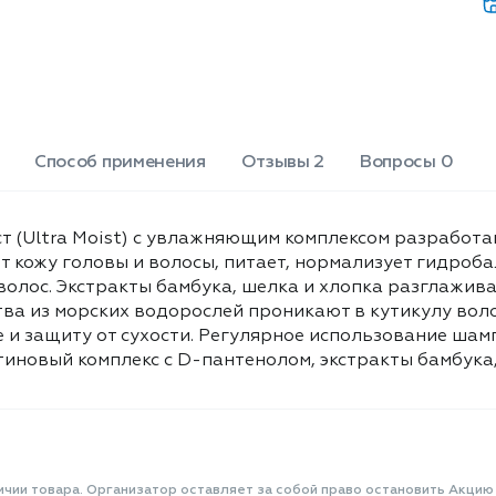
пантенолом восстанавливают
Chloride, Hydrolyzed Keratin,
структуру волос. Экстракты бамбука,
Panthenol, Aloe Barbadensis
шелка и хлопка разглаживают и
Extract, Bombyx Mori Еxtract,
структурируют кутикулу, смягчают и
Bambusa Vulgaris Extract,
придают блеск волосам. Активные
вещества из морских водорослей
Propylene Glycol, Gossypium
проникают в кутикулу волоса,
Herbaceum Extract, Chondrus
создают обволакивающую
Crispus Extract, Fucus Vesiculosus
Способ применения
Отзывы 2
Вопросы 0
биопленку и обеспечивают
Extract, Laminaria Digitata
непрерывное увлажнение и защиту
Extracts, Disodium EDTA,
от сухости. Регулярное
Methylchloroisothiazolinone,
(Ultra Moist) с увлажняющим комплексом разработан
использование шампуня обеспечит
Methylisothiazolinone, Sodium
 кожу головы и волосы, питает, нормализует гидроба
увлажнение волосам и коже головы.
Benzoate, Potassium Sorbate.
олос. Экстракты бамбука, шелка и хлопка разглажива
Активные компоненты: Кератиновый
комплекс с D-пантенолом, экстракты
тва из морских водорослей проникают в кутикулу во
бамбука, шелка и хлопка. Объем:
и защиту от сухости. Регулярное использование шам
1000мл.
иновый комплекс с D-пантенолом, экстракты бамбука,
ичии товара. Организатор оставляет за собой право остановить Акцию