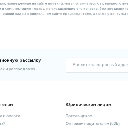
а, приведенные на сайте novex.ru, могут отличаться от реального вне
и и комплектацию товара, не ухудшающие его качеств, без предварит
нешний вид на официальном сайте производителя, а также у консульта
ционную рассылку
Введите электронный адре
ках и распродажах.
телям
Юридическим лицам
а и оплата
Поставщикам
ть?
Оптовым покупателям (b2b)