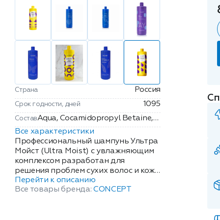
Россия
Страна
Сп
1095
Срок годности, дней
Aqua, Cocamidopropyl Betaine,
Состав
Sodium Laureth Sulfate,
Все характеристики
Disodium Laureth Sulfosuccinate,
Профессиональный шампунь Ультра
Sodium Cocoamphoacetate,
Мойст (Ultra Moist) с увлажняющим
комплексом разработан для
Glycerin, Sodium Laureth-5
решения проблем сухих волос и кожи
Сarboxylate, Sodium PCA,
Перейти к описанию
головы. Шампунь деликатно
Hydroxyethyl Urea, Ammonium
Все товары бренда:
CONCEPT
очищает кожу головы и волосы,
Lactate, Parfum, Lactic Acid,
питает, нормализует гидробаланс.
Sodium Chloride, Hydroxypropyl
Кератиновый комплекс с D-
Guar Hydroxypropyltrimonium