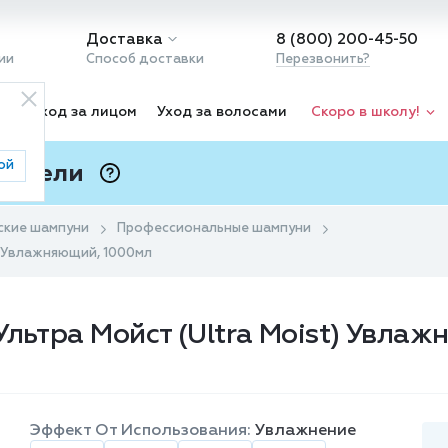
Доставка
8 (800) 200-45-50
ии
Способ доставки
Перезвонить?
ка
Уход за лицом
Уход за волосами
Скоро в школу!
ой
 Подели
ⓘ
ские шампуни
Профессиональные шампуни
t) Увлажняющий, 1000мл
Ультра Мойст (Ultra Moist) Увла
Эффект От Использования:
Увлажнение