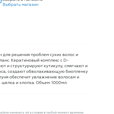
Выбрать магазин
 для решения проблем сухих волос и
ланс. Кератиновый комплекс с D-
ют и структурируют кутикулу, смягчают и
лоса, создают обволакивающую биопленку
пуня обеспечит увлажнение волосам и
 шелка и хлопка. Объем: 1000мл.
 и/или изменить её условия в любой момент времени