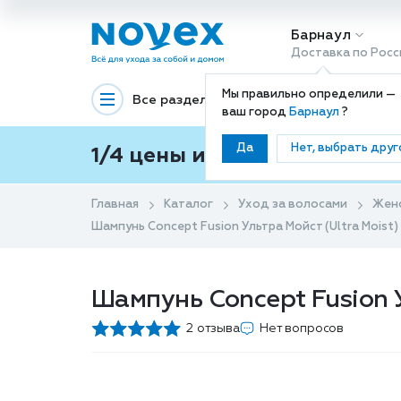
Барнаул
Доставка по Росс
Мы правильно определили —
Все разделы
Декоративная космети
ваш город
Барнаул
?
Да
Нет, выбрать друг
1/4 цены и покупки ваши с
Главная
Каталог
Уход за волосами
Жен
Шампунь Concept Fusion Ультра Мойст (Ultra Mois
Шампунь Concept Fusion 
2 отзыва
Нет вопросов