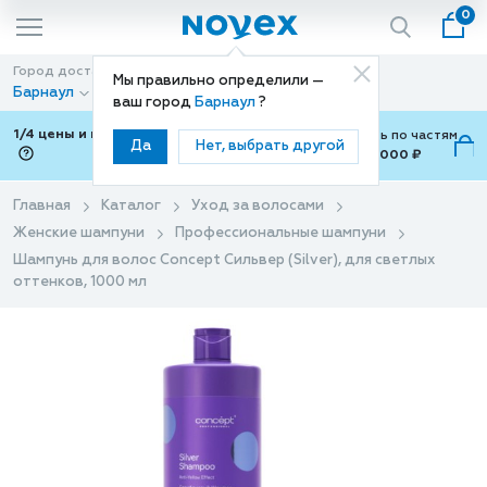
0
Город доставки
Способ доставки
Мы правильно определили —
Барнаул
Доставка
ваш город
Барнаул
?
1/4 цены и покупки ваши с Подели
Можно оплатить по частям
Да
Нет, выбрать другой
от 700 ₽ до 15,000 ₽
ⓘ
Главная
Каталог
Уход за волосами
Женские шампуни
Профессиональные шампуни
Шампунь для волос Concept Сильвер (Silver), для светлых
оттенков, 1000 мл