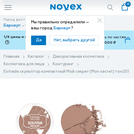
0
Город доставки
Способ доставки
Мы правильно определили —
Барнаул
Доставка
ваш город
Барнаул
?
1/4 цены и покупки ваши с Подели
Можно оплатить по частям
Да
Нет, выбрать другой
от 700 ₽ до 15,000 ₽
ⓘ
Главная
Каталог
Декоративная косметика
Косметика для лица
Контуринг
Estrade скульптор компактный Мой секрет (Mon secret) тон201