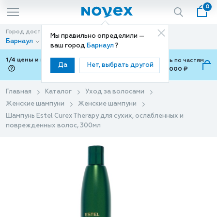
0
Город доставки
Способ доставки
Мы правильно определили —
Барнаул
Доставка
ваш город
Барнаул
?
1/4 цены и покупки ваши с Подели
Можно оплатить по частям
Да
Нет, выбрать другой
от 700 ₽ до 15,000 ₽
ⓘ
Главная
Каталог
Уход за волосами
Женские шампуни
Женские шампуни
Шампунь Estel Curex Therapy для сухих, ослабленных и
поврежденных волос, 300мл