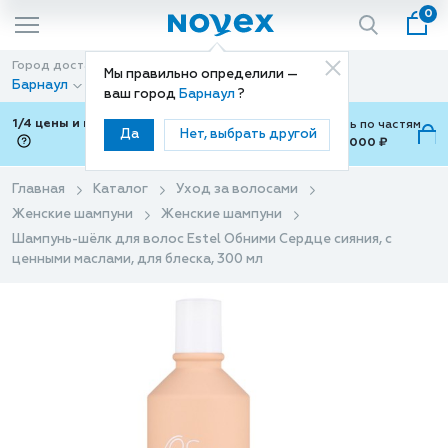
0
Город доставки
Способ доставки
Мы правильно определили —
Барнаул
Доставка
ваш город
Барнаул
?
1/4 цены и покупки ваши с Подели
Можно оплатить по частям
Да
Нет, выбрать другой
от 700 ₽ до 15,000 ₽
ⓘ
Главная
Каталог
Уход за волосами
Женские шампуни
Женские шампуни
Шампунь-шёлк для волос Estel Обними Сердце сияния, с
ценными маслами, для блеска, 300 мл