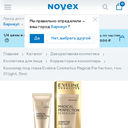
0
Город доставки
Способ доставки
Мы правильно определили —
Барнаул
Доставка
ваш город
Барнаул
?
1/4 цены и покупки ваши с Подели
Можно оплатить по частям
Да
Нет, выбрать другой
от 700 ₽ до 15,000 ₽
ⓘ
Главная
Каталог
Декоративная косметика
Косметика для лица
Корректоры и консиллеры
Консилер под глаза Eveline Cosmetics Magical Perfection, тон:
01 light, 15мл