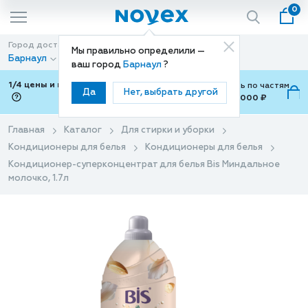
0
Город доставки
Способ доставки
Мы правильно определили —
Барнаул
Доставка
ваш город
Барнаул
?
1/4 цены и покупки ваши с Подели
Можно оплатить по частям
Да
Нет, выбрать другой
от 700 ₽ до 15,000 ₽
ⓘ
Главная
Каталог
Для стирки и уборки
Кондиционеры для белья
Кондиционеры для белья
Кондиционер-суперконцентрат для белья Bis Миндальное
молочко, 1.7л