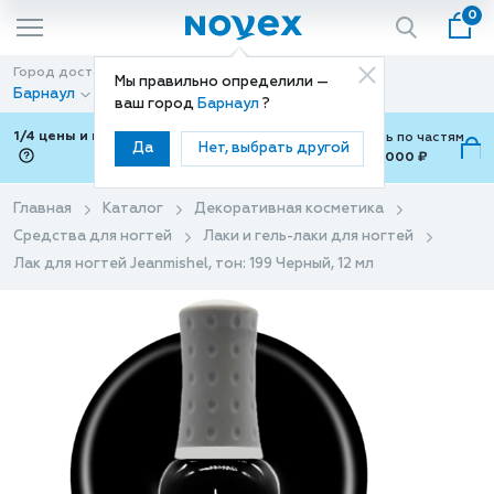
0
Город доставки
Способ доставки
Мы правильно определили —
Барнаул
Доставка
ваш город
Барнаул
?
1/4 цены и покупки ваши с Подели
Можно оплатить по частям
Да
Нет, выбрать другой
от 700 ₽ до 15,000 ₽
ⓘ
Главная
Каталог
Декоративная косметика
Средства для ногтей
Лаки и гель-лаки для ногтей
Лак для ногтей Jeanmishel, тон: 199 Черный, 12 мл