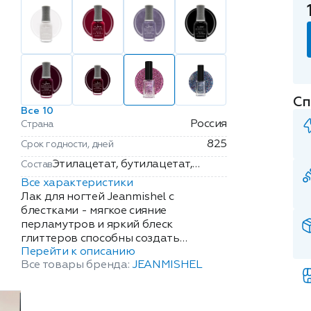
Сп
Все 10
Россия
Страна
825
Срок годности, дней
Этилацетат, бутилацетат,
Состав
нитроцеллюлозы сополимер,
Все характеристики
ацетилтрибутилцитрат,
Лак для ногтей Jeanmishel с
изопропиловый спирт,
блестками - мягкое сияние
перламутров и яркий блеск
акриловый сополимер, ацетат
глиттеров способны создать
изобутират сахарозы,
Перейти к описанию
великолепный маникюр. Переливы
стеаралкония гекторит,
Все товары бренда:
JEANMISHEL
алмазов, сапфиров, изумрудов в
бензофенон-1, пентаэритритил
сочетании с притягательным
тетраизостеарат,
сверканием золота и серебра просто
косметические пигменты.
созданы для праздничного