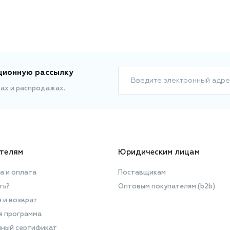
ционную рассылку
Введите электронный адре
ках и распродажах.
телям
Юридическим лицам
а и оплата
Поставщикам
ть?
Оптовым покупателям (b2b)
я и возврат
я программа
ный сертификат