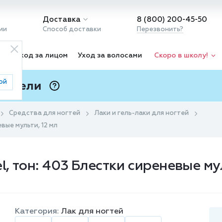
Доставка
8 (800) 200-45-50
ии
Способ доставки
Перезвонить?
ка
Уход за лицом
Уход за волосами
Скоро в школу!
ой
 Подели
ⓘ
Средства для ногтей
Лаки и гель-лаки для ногтей
вые мульти, 12 мл
l, тон: 403 Блестки сиреневые мул
Категория:
Лак для ногтей