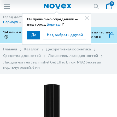
0
Город доставки
Способ доставки
Мы правильно определили —
Барнаул
Доставка
ваш город
Барнаул
?
1/4 цены и покупки ваши с Подели
Можно оплатить по частям
Да
Нет, выбрать другой
от 700 ₽ до 15,000 ₽
ⓘ
Главная
Каталог
Декоративная косметика
Средства для ногтей
Лаки и гель-лаки для ногтей
Лак для ногтей Jeanmishel Gel Effect, тон: N192 бежевый
перламутровый, 6 мл