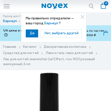
0
Город доставки
Способ доставки
Мы правильно определили —
Барнаул
Доставка
ваш город
Барнаул
?
1/4 цены и покупки ваши с Подели
Можно оплатить по частям
Да
Нет, выбрать другой
от 700 ₽ до 15,000 ₽
ⓘ
Главная
Каталог
Декоративная косметика
Средства для ногтей
Лаки и гель-лаки для ногтей
Лак для ногтей Jeanmishel Gel Effect, тон: N121 розовый
жемчужный, 6 мл