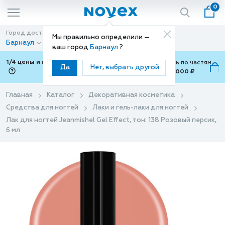
0
Город доставки
Способ доставки
Мы правильно определили —
Барнаул
Доставка
ваш город
Барнаул
?
1/4 цены и покупки ваши с Подели
Можно оплатить по частям
Да
Нет, выбрать другой
от 700 ₽ до 15,000 ₽
ⓘ
Главная
Каталог
Декоративная косметика
Средства для ногтей
Лаки и гель-лаки для ногтей
Лак для ногтей Jeanmishel Gel Effect, тон: 138 Розовый персик,
6 мл