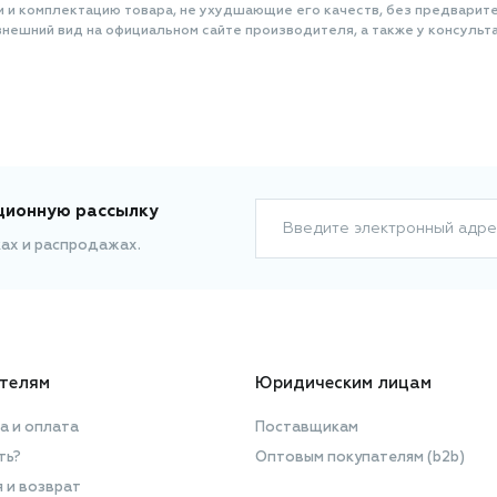
и и комплектацию товара, не ухудшающие его качеств, без предварит
нешний вид на официальном сайте производителя, а также у консульта
ционную рассылку
Введите электронный адре
ках и распродажах.
телям
Юридическим лицам
а и оплата
Поставщикам
ть?
Оптовым покупателям (b2b)
я и возврат