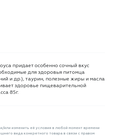
соуса придает особенно сочный вкус
необходимые для здоровья питомца
ний и др.), таурин, полезные жиры и масла
живает здоровье пищеварительной
са 85г.
 и/или изменить её условия в любой момент времени
шнего вида конкретного товара в связи с правом