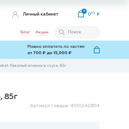
0
00
Личный кабинет
0
Блог
Акции
Можно оплатить по частям
от 700 ₽ до 15,000 ₽
ekat Лакомый ягненок в соусе, 85г
, 85г
Артикул товара: 4100242804