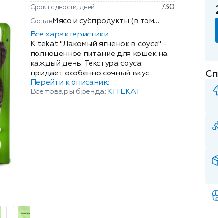
730
Срок годности, дней
Мясо и субпродукты (в том
Состав
числе ягнёнок), продукты
Все характеристики
животного происхождения,
Kitekat "Лакомый ягненок в соусе" -
продукты растительного
полноценное питание для кошек на
каждый день. Текстура соуса
происхождения, минеральные
Сп
придает особенно сочный вкус
вещества, аминокислоты (в том
Перейти к описанию
кусочкам ягненка. Корм Kitekat
числе таурин), сахара,
Все товары бренда:
KITEKAT
создан из высококачественных
витамины, загустители,
ингредиентов и содержит все
натуральный карамельный
необходимые для здоровья питомца
краситель.
полезные элементы - белки, жиры,
витамины (D3, B5, B6, и др.),
минералы (кальций, фосфор, магний
и др.), таурин, полезные жиры и
масла - в правильном соотношении,
подобранном профессионалами. За
счет клетчатки корм поддерживает
здоровье пищеварительной
системы, а благодаря
сбалансированному составу -