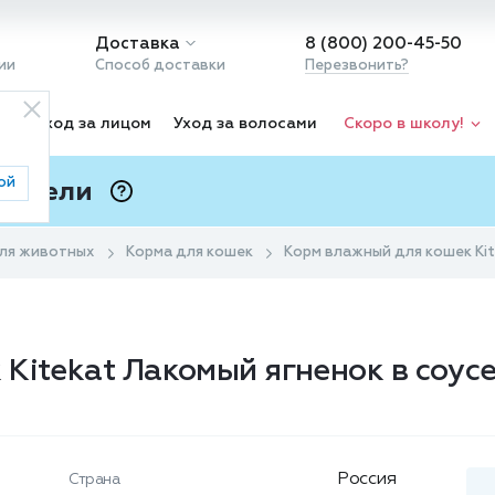
Доставка
8 (800) 200-45-50
ии
Способ доставки
Перезвонить?
ка
Уход за лицом
Уход за волосами
Скоро в школу!
ой
 Подели
ⓘ
ля животных
Корма для кошек
Корм влажный для кошек Kit
Kitekat Лакомый ягненок в соусе
Россия
Страна