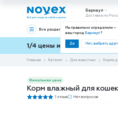
Барнаул
Доставка по Росс
Мы правильно определили —
Все разделы
Декоративная космети
ваш город
Барнаул
?
Да
Нет, выбрать друг
1/4 цены и покупки ваши с
Главная
Каталог
Для животных
Корма д
Финальная цена
Корм влажный для кошек 
1 отзыв
Нет вопросов