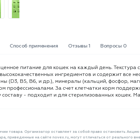
подходит и для стерилизованных
кошек. Масса 85г.
Способ применения
Отзывы 1
Вопросы 0
ноценное питание для кошек на каждый день. Текстура 
из высококачественных ингредиентов и содержит все 
ы (D3, B5, B6, и др.), минералы (кальций, фосфор, маг
ом профессионалами. За счет клетчатки корм поддер
составу - подходит и для стерилизованных кошек. Мас
ичии товара. Организатор оставляет за собой право остановить Акцию
а, приведенные на сайте novex.ru, могут отличаться от реального вне