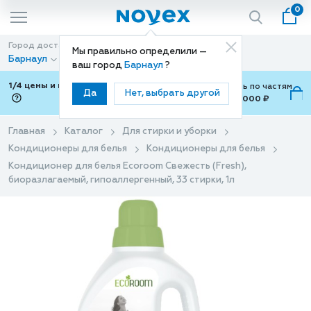
0
Город доставки
Способ доставки
Мы правильно определили —
Барнаул
Доставка
ваш город
Барнаул
?
1/4 цены и покупки ваши с Подели
Можно оплатить по частям
Да
Нет, выбрать другой
от 700 ₽ до 15,000 ₽
ⓘ
Главная
Каталог
Для стирки и уборки
Кондиционеры для белья
Кондиционеры для белья
Кондиционер для белья Ecoroom Свежесть (Fresh),
биоразлагаемый, гипоаллергенный, 33 стирки, 1л