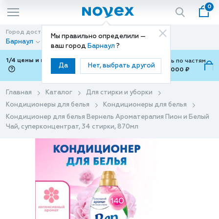
0
Город доставки
Способ доставки
Мы правильно определили —
Барнаул
Доставка
ваш город
Барнаул
?
1/4 цены и покупки ваши с Подели
Можно оплатить по частям
Да
Нет, выбрать другой
от 700 ₽ до 15,000 ₽
ⓘ
Главная
Каталог
Для стирки и уборки
Кондиционеры для белья
Кондиционеры для белья
Кондиционер для белья Вернель Ароматерапия Пион и Белый
Чай, суперконцентрат, 34 стирки, 870мл