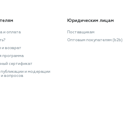
телям
Юридическим лицам
а и оплата
Поставщикам
ть?
Оптовым покупателям (b2b)
я и возврат
я программа
ный сертификат
 публикации и модерации
 и вопросов