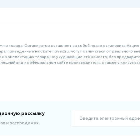
ичии товара. Организатор оставляет за собой право остановить Акцию
а, приведенные на сайте novex.ru, могут отличаться от реального вне
и и комплектацию товара, не ухудшающие его качеств, без предварит
нешний вид на официальном сайте производителя, а также у консульта
ционную рассылку
Введите электронный адре
ках и распродажах.