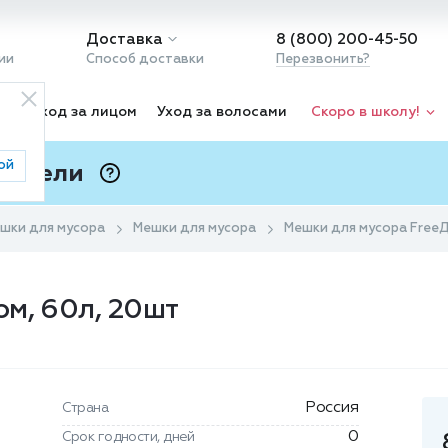
Доставка
8 (800) 200-45-50
ии
Способ доставки
Перезвонить?
ка
Уход за лицом
Уход за волосами
Скоро в школу!
ой
 Подели
ⓘ
шки для мусора
Мешки для мусора
Мешки для мусора FreeД
м, 60л, 20шт
Россия
Страна
0
Срок годности, дней