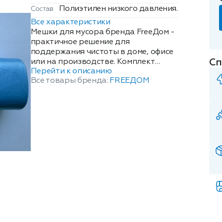
Полиэтилен низкого давления.
Состав
Все характеристики
Мешки для мусора бренда FreeДом -
практичное решение для
поддержания чистоты в доме, офисе
Сп
или на производстве. Комплект
Перейти к описанию
позволяет надолго обеспечить себя
Все товары бренда:
FREEДОМ
расходным материалом для уборки
без дополнительных закупок.
Изделия изготовлены из прочного
полиэтилена низкого давления
(ПНД), который надёжно
удерживает мусор и предотвращает
его высыпание. Материал
достаточно устойчив к разрыву,
чтобы справляться с повседневными
задачами по сбору отходов - от
бытового мусора до офисных
отходов. Объем: 60 л. В рулоне 20
штук.