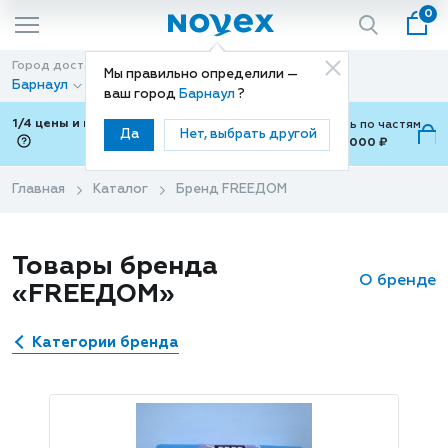
0
Город доставки
Способ доставки
Мы правильно определили —
Барнаул
Доставка
ваш город
Барнаул
?
1/4 цены и покупки ваши с Подели
Можно оплатить по частям
Да
Нет, выбрать другой
от 700 ₽ до 15,000 ₽
ⓘ
Главная
Каталог
Бренд FREEДОМ
Товары бренда
О бренде
«FREEДОМ»
Категории бренда