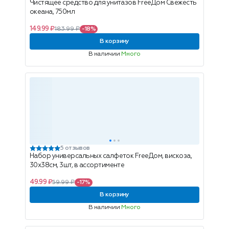
Чистящее средство для унитазов FreeДом Свежесть
океана, 750мл
149.99 ₽
183.99 ₽
-18%
В корзину
В наличии
Много
5 отзывов
Набор универсальных салфеток FreeДом, вискоза,
30x38см, 3шт, в ассортименте
49.99 ₽
59.99 ₽
-17%
В корзину
В наличии
Много