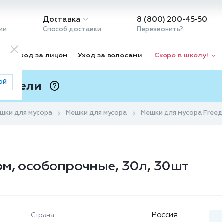
Доставка
8 (800) 200-45-50
ии
Способ доставки
Перезвонить?
ка
Уход за лицом
Уход за волосами
Скоро в школу!
ой
 Подели
ⓘ
шки для мусора
Мешки для мусора
Мешки для мусора Freeд
м, особопрочные, 30л, 30шт
Россия
Страна