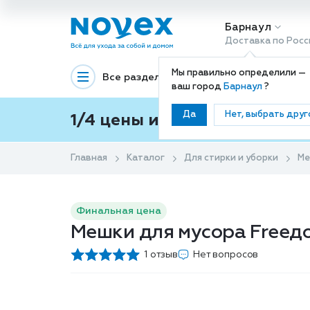
Барнаул
Доставка по Росс
Мы правильно определили —
Все разделы
Декоративная космети
ваш город
Барнаул
?
Да
Нет, выбрать друг
1/4 цены и покупки ваши с
Главная
Каталог
Для стирки и уборки
Ме
Финальная цена
Мешки для мусора Freeдо
1 отзыв
Нет вопросов