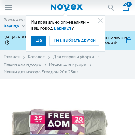
0
Город доставки
Способ доставки
Мы правильно определили —
Барнаул
Доставка
ваш город
Барнаул
?
1/4 цены и покупки ваши с Подели
Можно оплатить по частям
Да
Нет, выбрать другой
от 700 ₽ до 15,000 ₽
ⓘ
Главная
Каталог
Для стирки и уборки
Мешки для мусора
Мешки для мусора
Мешки для мусора Freeдом 20л 25шт