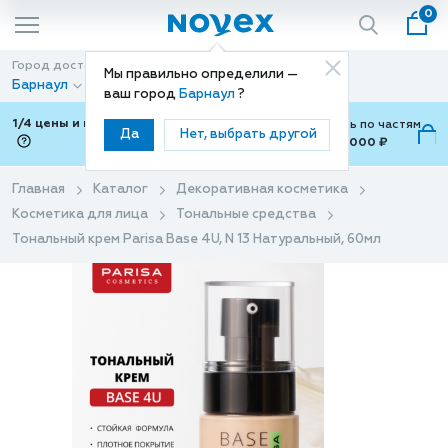
0
Город доставки
Способ доставки
Мы правильно определили —
Барнаул
Доставка
ваш город
Барнаул
?
1/4 цены и покупки ваши с Подели
Можно оплатить по частям
Да
Нет, выбрать другой
от 700 ₽ до 15,000 ₽
ⓘ
Главная
Каталог
Декоративная косметика
Косметика для лица
Тональные средства
Тональный крем Parisa Base 4U, N 13 Натуральный, 60мл