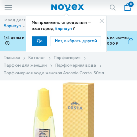
0
Город доставки
Способ доставки
Мы правильно определили —
Барнаул
Доставка
ваш город
Барнаул
?
1/4 цены и покупки ваши с Подели
Можно оплатить по частям
Да
Нет, выбрать другой
от 700 ₽ до 15,000 ₽
ⓘ
Главная
Каталог
Парфюмерия
Парфюм для женщин
Парфюмерная вода
Парфюмерная вода женская Ascania Costa, 50мл