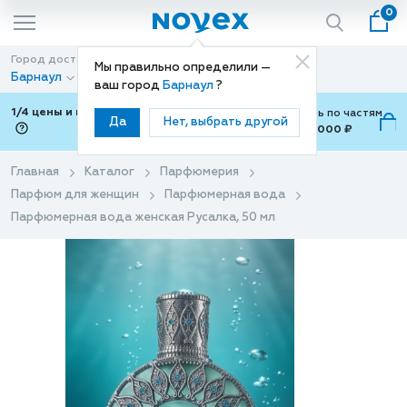
0
Город доставки
Способ доставки
Мы правильно определили —
Барнаул
Доставка
ваш город
Барнаул
?
1/4 цены и покупки ваши с Подели
Можно оплатить по частям
Да
Нет, выбрать другой
от 700 ₽ до 15,000 ₽
ⓘ
Главная
Каталог
Парфюмерия
Парфюм для женщин
Парфюмерная вода
Парфюмерная вода женская Русалка, 50 мл