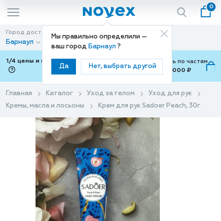
0
Город доставки
Способ доставки
Мы правильно определили —
Барнаул
Доставка
ваш город
Барнаул
?
1/4 цены и покупки ваши с Подели
Можно оплатить по частям
Да
Нет, выбрать другой
от 700 ₽ до 15,000 ₽
ⓘ
Главная
Каталог
Уход за телом
Уход для рук
Кремы, масла и лосьоны
Крем для рук Sadoer Peach, 30г