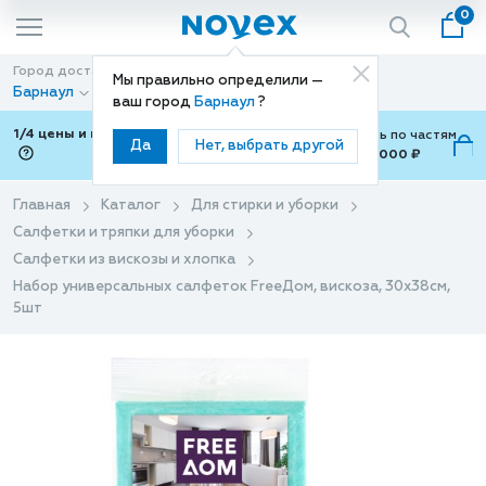
0
Город доставки
Способ доставки
Мы правильно определили —
Барнаул
Доставка
ваш город
Барнаул
?
1/4 цены и покупки ваши с Подели
Можно оплатить по частям
Да
Нет, выбрать другой
от 700 ₽ до 15,000 ₽
ⓘ
Главная
Каталог
Для стирки и уборки
Салфетки и тряпки для уборки
Салфетки из вискозы и хлопка
Набор универсальных салфеток FreeДом, вискоза, 30x38см,
5шт