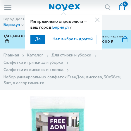
0
Город доставки
Способ доставки
Мы правильно определили —
Барнаул
Доставка
ваш город
Барнаул
?
1/4 цены и покупки ваши с Подели
Можно оплатить по частям
Да
Нет, выбрать другой
от 700 ₽ до 15,000 ₽
ⓘ
Главная
Каталог
Для стирки и уборки
Салфетки и тряпки для уборки
Салфетки из вискозы и хлопка
Набор универсальных салфеток FreeДом, вискоза, 30x38см,
3шт, в ассортименте