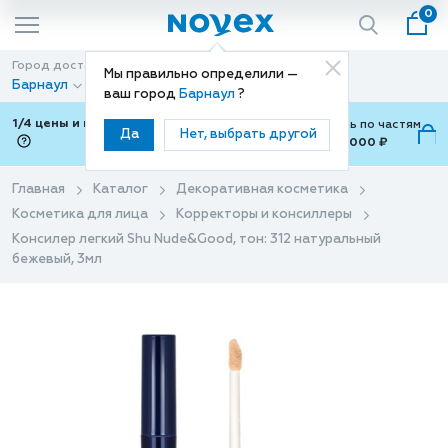
0
Город доставки
Способ доставки
Мы правильно определили —
Барнаул
Доставка
ваш город
Барнаул
?
1/4 цены и покупки ваши с Подели
Можно оплатить по частям
Да
Нет, выбрать другой
от 700 ₽ до 15,000 ₽
ⓘ
Главная
Каталог
Декоративная косметика
Косметика для лица
Корректоры и консиллеры
Консилер легкий Shu Nude&Good, тон: 312 натуральный
бежевый, 3мл