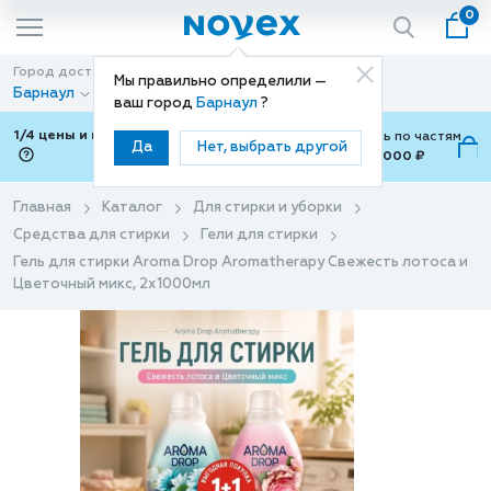
0
Город доставки
Способ доставки
Мы правильно определили —
Барнаул
Доставка
ваш город
Барнаул
?
1/4 цены и покупки ваши с Подели
Можно оплатить по частям
Да
Нет, выбрать другой
от 700 ₽ до 15,000 ₽
ⓘ
Главная
Каталог
Для стирки и уборки
Средства для стирки
Гели для стирки
Гель для стирки Aroma Drop Aromatherapy Свежесть лотоса и
Цветочный микс, 2х1000мл