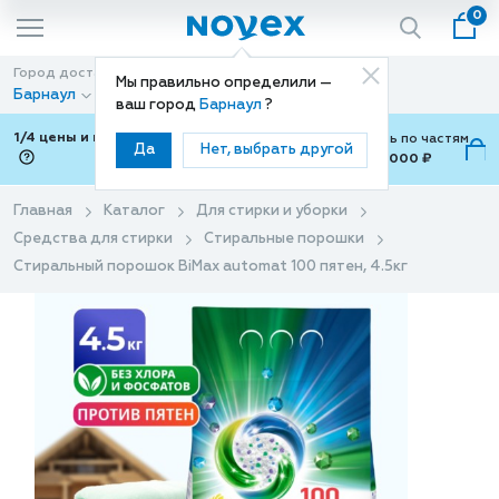
0
Город доставки
Способ доставки
Мы правильно определили —
Барнаул
Доставка
ваш город
Барнаул
?
1/4 цены и покупки ваши с Подели
Можно оплатить по частям
Да
Нет, выбрать другой
от 700 ₽ до 15,000 ₽
ⓘ
Главная
Каталог
Для стирки и уборки
Средства для стирки
Стиральные порошки
Стиральный порошок BiMax automat 100 пятен, 4.5кг